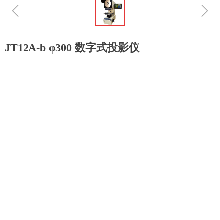
ꁆ
ꁇ
JT12A-b φ300 数字式投影仪