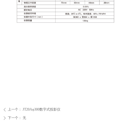
上一个：
JT20Aφ300数字式投影仪
ꄴ
下一个：
无
ꄲ