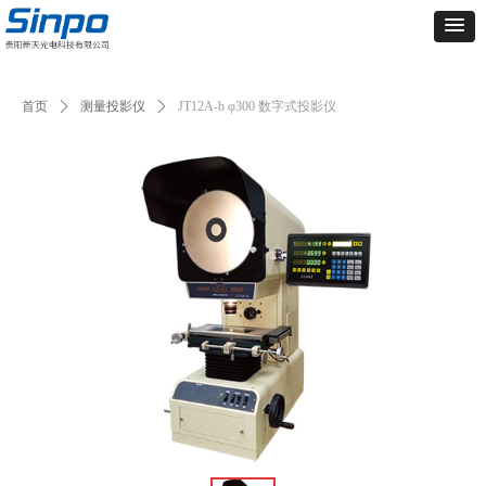
首页
ꄲ
测量投影仪
ꄲ
JT12A-b φ300 数字式投影仪