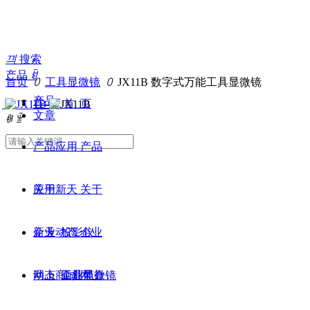
끠
搜索
产品
ꀁ
首页
ꄲ
工具显微镜
ꄲ
JX11B 数字式万能工具显微镜
产品
首 页
首 页
文章
ꁆ
ꁇ
产品应用
产品
应用
关于新天
关于
新天
企业动态
投影仪
企业
动态
网上商城
工具显微镜
企业简介
网上