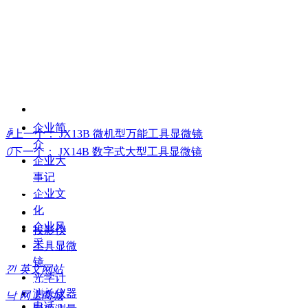
企业简
ꄴ
上一个：
JX13B 微机型万能工具显微镜
介
ꄲ
下一个：
JX14B 数字式大型工具显微镜
企业大
事记
走进新天
企业文
化
企业风
投影仪
采
工具显微
镜
낀
英文网站
光学计
联系我们
测长仪器
낙
网上商城
电话：