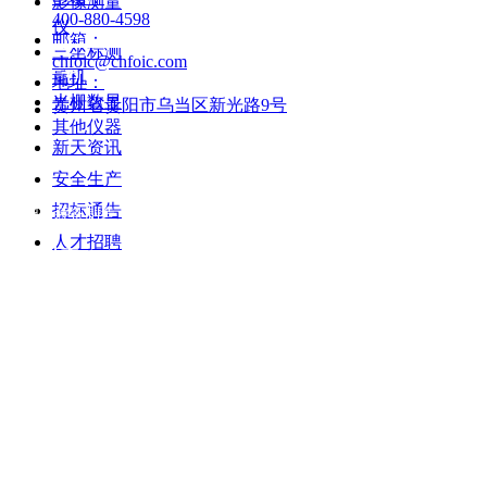
影像测量
400-880-4598
仪
邮箱：
三坐标测
chfoic@chfoic.com
新天产品
量机
地址：
光栅数显
贵州省贵阳市乌当区新光路9号
其他仪器
新天资讯
安全生产
招标通告
贵阳市装备制造
人才招聘
企业动态
智能技术研究院