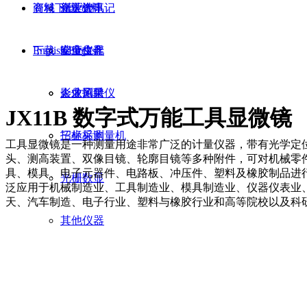
商城
资料下载
光学计
企业大事记
新天资讯
资料
下载
English
端度仪器
企业文化
安全生产
English
影像测量仪
企业风采
人才招聘
JX11B 数字式万能工具显微镜
三坐标测量机
招标采购
工具显微镜是一种测量用途非常广泛的计量仪器，带有光学定
头、测高装置、双像目镜、轮廓目镜等多种附件，可对机械零
具、模具、电子元器件、电路板、冲压件、塑料及橡胶制品进
光栅数显
泛应用于机械制造业、工具制造业、模具制造业、仪器仪表业
天、汽车制造、电子行业、塑料与橡胶行业和高等院校以及科
其他仪器