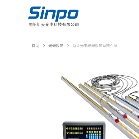
首页
ꄲ
光栅数显
ꄲ
新天光电光栅数显系统介绍